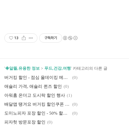
13
구독하기
'
◈알뜰,유용한 정보
>
푸드,건강,여행
' 카테고리의 다른 글
버거킹 할인 - 점심 올데이킹 메뉴 및 가격, 와퍼 프로모션, 딜리버리 배달 할인
(0)
애슐리 가격, 애슐리 퀸즈 할인
(0)
아워홈 온더고 도시락 할인 행사
(1)
배달앱 땡겨요 버거킹 할인쿠폰 증정 이벤트
(0)
도미노피자 포장 할인 - 50% 할인 카드, 방문포장 1+1 이벤트
(0)
피자헛 방문포장 할인
(0)