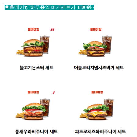
◈올데이킹 하루종일 버거세트가 4800원~