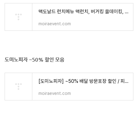
맥도날드 런치메뉴 맥런치, 버거킹 올데이킹, 롯데리아 든든점심(구 착한점심) - 점심메뉴 추천
moiraevent.com
도미노피자 ~50% 할인 모음
[도미노피자] ~50% 배달 방문포장 할인 / 피자 1+1 할인 이벤트 - 식품,건강 > 모이라이벤트
moiraevent.com